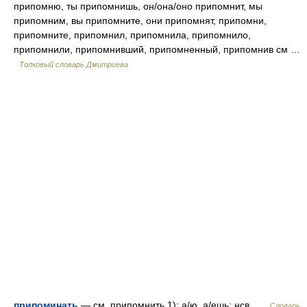
припомню, ты припомнишь, он/она/оно припомнит, мы
припомним, вы припомните, они припомнят, припомни,
припомните, припомнил, припомнила, припомнило,
припомнили, припомнивший, припомненный, припомнив см …
Толковый словарь Дмитриева
припоминать
— см. припомнить 1); а/ю, а/ешь; нсв …
Словарь