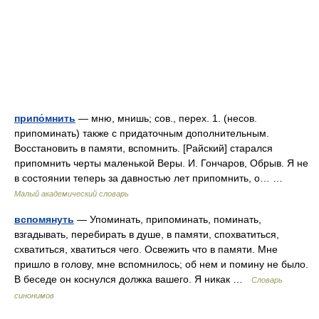
припо́мнить
— мню, мнишь; сов., перех. 1. (несов.
припоминать) также с придаточным дополнительным.
Восстановить в памяти, вспомнить. [Райский] старался
припомнить черты маленькой Веры. И. Гончаров, Обрыв. Я не
в состоянии теперь за давностью лет припомнить, о… …
Малый академический словарь
вспомянуть
— Упоминать, припоминать, поминать,
взгадывать, перебирать в душе, в памяти, спохватиться,
схватиться, хватиться чего. Освежить что в памяти. Мне
пришло в голову, мне вспомнилось; об нем и помину не было.
В беседе он коснулся должка вашего. Я никак …
Словарь
синонимов