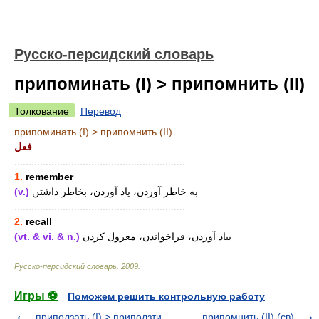
Русско-персидский словарь
припоминать (I) > припомнить (II)
Толкование
Перевод
припоминать (I) > припомнить (II)
فعل
............................................................
1.
remember
(v.)
به خاطر آوردن، یاد آوردن، بخاطر داشتن
............................................................
2.
recall
(vt. & vi. & n.)
بیاد آوردن، فراخواندن، معزول کردن
Русско-персидский словарь
.
2009
.
Игры ⚽
Поможем решить контрольную работу
приползать (I) > приползти
припомнить (II) (св)