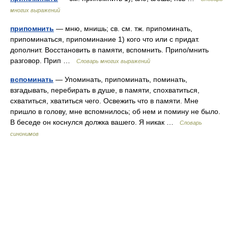
многих выражений
припомнить
— мню, мнишь; св. см. тж. припоминать,
припоминаться, припоминание 1) кого что или с придат.
дополнит. Восстановить в памяти, вспомнить. Припо/мнить
разговор. Прип …
Словарь многих выражений
вспоминать
— Упоминать, припоминать, поминать,
взгадывать, перебирать в душе, в памяти, спохватиться,
схватиться, хватиться чего. Освежить что в памяти. Мне
пришло в голову, мне вспомнилось; об нем и помину не было.
В беседе он коснулся должка вашего. Я никак …
Словарь
синонимов